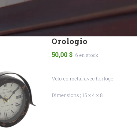
Orologio
50,00
$
6 en stock
Vélo en métal avec horloge
Dimensions ; 15 x 4 x 8