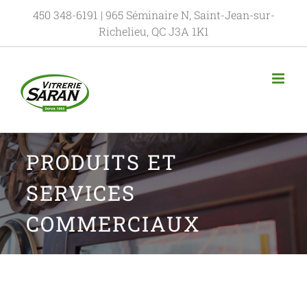
450 348-6191
| 965 Séminaire N, Saint-Jean-sur-
Richelieu, QC J3A 1K1
PRODUITS ET
SERVICES
COMMERCIAUX