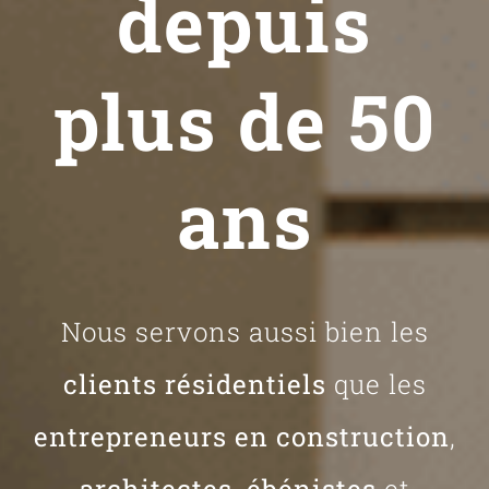
depuis
plus de 50
ans
Nous servons aussi bien les
clients résidentiels
que les
entrepreneurs en construction
,
architectes
,
ébénistes
et