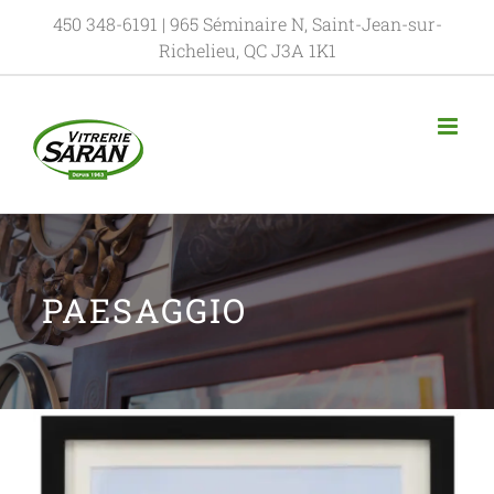
450 348-6191
| 965 Séminaire N, Saint-Jean-sur-
Richelieu, QC J3A 1K1
PAESAGGIO