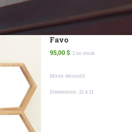
Favo
95,00
$
2 en stock
Miroir décoratif
Dimensions ; 21 x 21