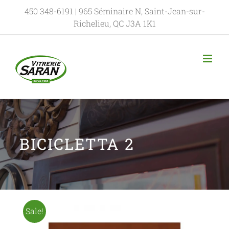
450 348-6191
| 965 Séminaire N, Saint-Jean-sur-
Richelieu, QC J3A 1K1
BICICLETTA 2
Sale!