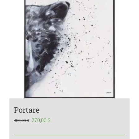
Portare
Le
Le
270,00
$
450,00
$
prix
prix