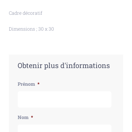
initial
actuel
Cadre décoratif
était :
est :
Dimensions ; 30 x 30
380,00 $.
140,00 $.
Obtenir plus d'informations
Prénom
*
Nom
*